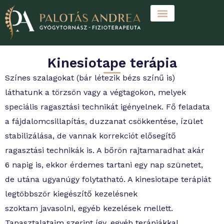
Skip
to
content
Kinesiotape terápia
Színes szalagokat (bár létezik bézs színű is)
láthatunk a törzsön vagy a végtagokon, melyek
speciális ragasztási technikát igényelnek. Fő feladata
a fájdalomcsillapítás, duzzanat csökkentése, ízület
stabilizálása, de vannak korrekciót elősegítő
ragasztási technikák is. A bőrön rajtamaradhat akár
6 napig is, ekkor érdemes tartani egy nap szünetet,
de utána ugyanúgy folytatható. A kinesiotape terápiát
legtöbbször kiegészítő kezelésnek
szoktam javasolni, egyéb kezelések mellett.
Tapasztalataim szerint így, egyéb terápiákkal